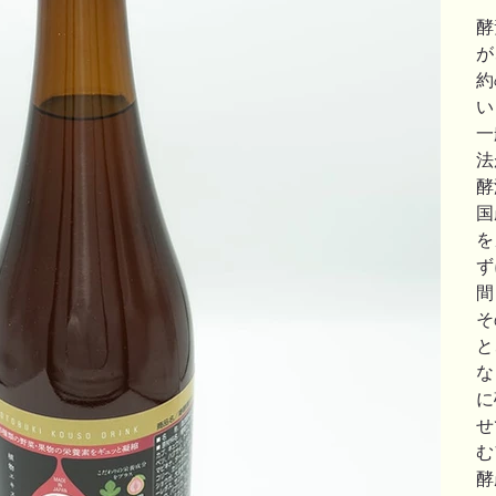
酵
が
約
い
一
法
酵
国
を
ず
間
そ
と
な
に
せ
む
酵