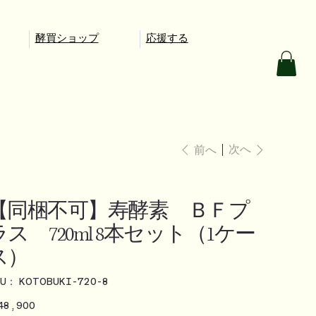
酵買ショップ
応援する
次へ
前へ
【同梱不可】寿酵素 ＢＦプ
ラス 720ml 8本セット（1ケー
ス）
KU：
SKU：
KOTOBUKI-720-8
KOTOBUKI-
720-
48,900
8