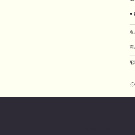
●
返
商
配
蒲原酵素イオンハウス