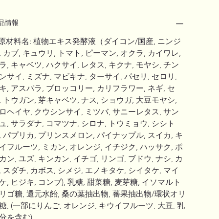
品情報
 原材料名: 植物エキス発酵液（ダイコン/国産, ニンジ
, カブ, キュウリ, トマト, ピーマン, オクラ, カイワレ, 
ラ, キャベツ, ハクサイ, レタス, キクナ, モヤシ, チン
ンサイ, ミズナ, マビキナ, ターサイ, パセリ, セロリ, 
キ, アスパラ, ブロッコリー, カリフラワー, ネギ, セ
, トウガン, 芽キャベツ, ナス, ショウガ, 大豆モヤシ, 
ロヘイヤ, クウシンサイ, ミツバ, サニーレタス, サン
ュ, サラダナ, コマツナ, シロナ, トウミョウ, シシト
, パプリカ, プリンスメロン, パイナップル, スイカ, キ
イフルーツ, ミカン, オレンジ, イチジク, ハッサク, ポ
カン, ユズ, キンカン, イチゴ, リンゴ, ブドウ, ナシ, カ
, スダチ, カボス, シメジ, エノキタケ, シイタケ, マイ
ケ, ヒジキ, コンブ), 乳糖, 甜菜糖, 麦芽糖, イソマルト
リゴ糖, 還元水飴, 桑の葉抽出物, 蕃果抽出物/環状オリ
糖, (一部にりんご, オレンジ, キウイフルーツ, 大豆, 乳
分を含む)