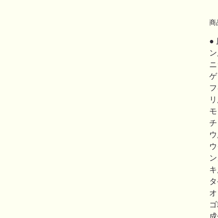
商
●
ン
ニ
ゲ
フ
リ
モ
チ
ウ
ウ
ン
キ
タ
オ
ゴ
成