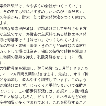
素飲料製品は、今や多くの会社がつくっています
、その中でも特におすすめしたいのが「寿酵素」。
60年前から、酵素一筋で酵素発酵液をつくり続けて
ます。
般的な酵素発酵液は、砂糖漬けにして発酵させる方
が主流ですが、寿酵素の主原料である植物エキス発
液は寿酵素は「甘味ゼロ」でつくられています。
産の野菜・果物・海藻・きのこなど66種類の原材料
カットして樽に仕込み、独自の技術で砂糖を添加せ
に雑菌の繁殖を抑え、乳酸発酵させます（2－3週
）。
の後酵母菌を添加し、酵母発酵（2ヵ月間）させたあ
、6－12ヵ月間長期熟成させます。最後に、オリゴ糖
どを添加し、飲みやすく調整しています。このよう
砂糖漬けにせず、じっくりと手間ひまかけて発酵さ
ています。この酵素発酵液には、必須アミノ酸9種含
アミノ酸はもちろん、ビタミン、ミネラルなどの発
産生物質が多く含まれており、これを摂取すること