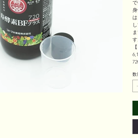
で
身
は
し
ま
す
【
6
7
数