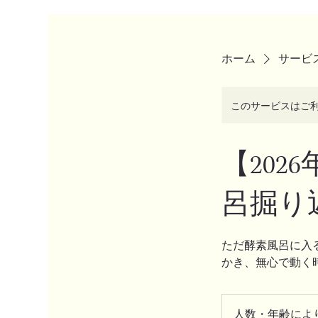
ホーム
サービ
このサービスはご
【20
呂掘り
ただ酵素風呂に入
かき、無心で動く
人
数・
人数・年齢によ