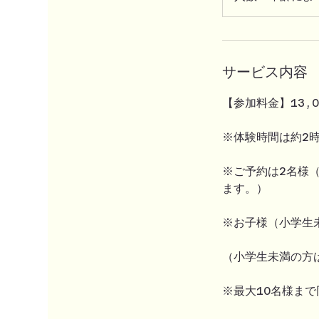
年
齢
に
よ
り
変
動
サービス内容
【参加料金】13,
※体験時間は約2
※ご予約は2名様（
ます。）
※お子様（小学生
（小学生未満の方は
※最大10名様ま