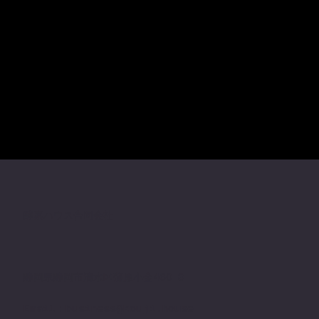
酵素ハウス合同会社
​静岡県静岡市清水区蒲原小金460-8
Email：
business@kouji.house