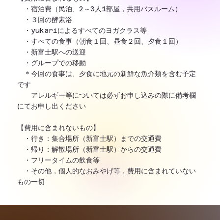
・宿泊費（民泊、2～3人1部屋，共用バスルーム）
・３回の酵素浴
・yukariによるすべてのヨガクラス等
・すべての食事（朝食１回、昼食２回、夕食１回）
・新富士駅への送迎
・グループでの移動
＊今回の食事は、夕食に地元の新鮮な魚介類を含む予定
です
アレルギー等については必ずお申し込みの際に備考欄
にてお申し出ください
【費用に含まれないもの】
・行き：集合場所（新富士駅）までの交通費
・帰り：解散場所（新富士駅）からの交通費
・フリータイムの飲食等
・その他，個人的なおみやげ等，費用に含まれていない
もの一切