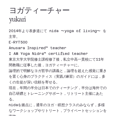
ヨガティーチャー
​yukari
2014年より表参道にて nida 〜yoga of living〜 を
主宰。
E-RYT500
Anusara Inspired™ teacher
I AM Yoga Nidra™ certified teacher
東京大学大学院修士課程修了後，私立中高一貫校にて11年
間教職に従事した後，ヨガティーチャーに。
論理的で明解なヨガ哲学の講義と，論理を超えた感覚に重き
を置く心身のプラクティス（実践/練習）のガイドには，多
くの生徒が深い信頼を寄せる。
現在，年間の半分は日本でのティーチング，半分は海外での
自己研鑽とトレーニングサポート，リトリート主催にあた
る。
nidaを拠点に，通常のヨガ・瞑想クラスのみならず，多様
なワークショップやリトリート，プライベートセッションを